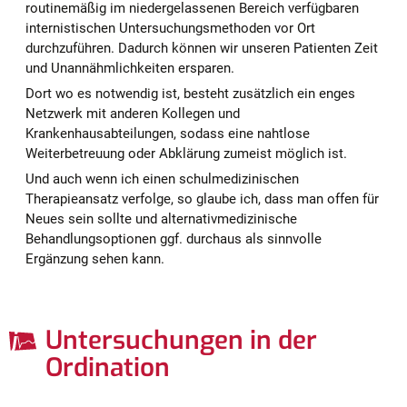
routinemäßig im niedergelassenen Bereich verfügbaren
internistischen Untersuchungsmethoden vor Ort
durchzuführen. Dadurch können wir unseren Patienten Zeit
und Unannähmlichkeiten ersparen.
Dort wo es notwendig ist, besteht zusätzlich ein enges
Netzwerk mit anderen Kollegen und
Krankenhausabteilungen, sodass eine nahtlose
Weiterbetreuung oder Abklärung zumeist möglich ist.
Und auch wenn ich einen schulmedizinischen
Therapieansatz verfolge, so glaube ich, dass man offen für
Neues sein sollte und alternativmedizinische
Behandlungsoptionen ggf. durchaus als sinnvolle
Ergänzung sehen kann.
Mit Hilfe des Fahrradbelastungstests sind
sportmedizinische Untersuchungen sowie
Untersuchungen in der
Abklärung bei Brustschmerzen,
Durch Bestimmung des Atemstroms ist es
Herzerkrankungen, erhöhtem Blutdruck und
Ordination
möglich, Verengungen der Atemwege bzw.
Herzrhythmusstörungen möglich.
ein reduziertes Atemvolumen zu bestimmen.
Das Langzeit-EKG wird ambulant
Galerie
Notwendig kann diese Untersuchung bei